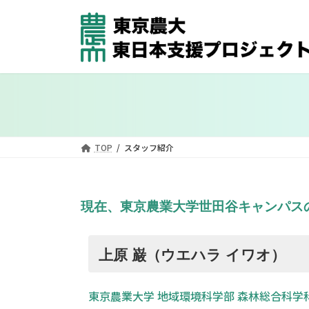
コ
ナ
ン
ビ
テ
ゲ
ン
ー
ツ
シ
へ
ョ
ス
ン
キ
に
ッ
移
TOP
スタッフ紹介
プ
動
現在、東京農業大学世田谷キャンパス
上原 巌（ウエハラ イワオ）
東京農業大学 地域環境科学部 森林総合科学