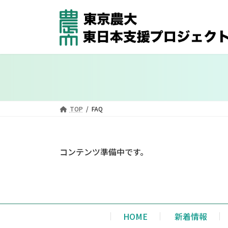
コ
ナ
ン
ビ
テ
ゲ
ン
ー
ツ
シ
へ
ョ
ス
ン
キ
に
ッ
移
TOP
FAQ
プ
動
コンテンツ準備中です。
HOME
新着情報