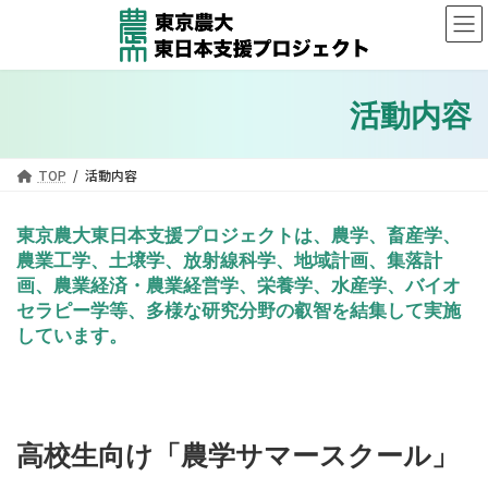
コ
ナ
ン
ビ
テ
ゲ
ン
ー
ツ
シ
活動内容
へ
ョ
ス
ン
キ
に
TOP
活動内容
ッ
移
プ
動
東京農大東日本支援プロジェクトは、農学、畜産学、
農業工学、土壌学、放射線科学、地域計画、集落計
画、農業経済・農業経営学、栄養学、水産学、バイオ
セラピー学等、多様な研究分野の叡智を結集して実施
しています。
高校生向け「農学サマースクール」