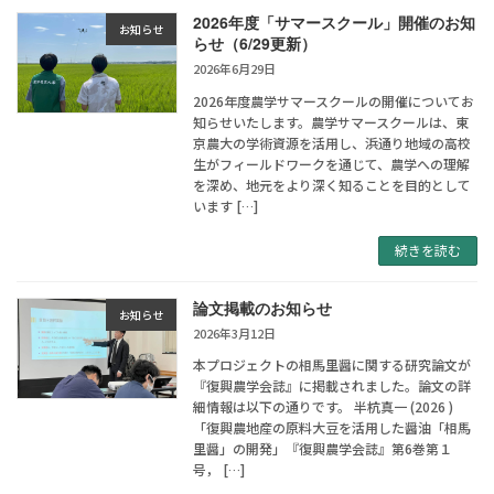
2026年度「サマースクール」開催のお知
お知らせ
らせ（6/29更新）
2026年6月29日
2026年度農学サマースクールの開催についてお
知らせいたします。農学サマースクールは、東
京農大の学術資源を活用し、浜通り地域の高校
生がフィールドワークを通じて、農学への理解
を深め、地元をより深く知ることを目的として
います […]
続きを読む
論文掲載のお知らせ
お知らせ
2026年3月12日
本プロジェクトの相馬里醤に関する研究論文が
『復興農学会誌』に掲載されました。論文の詳
細情報は以下の通りです。 半杭真一 (2026 )
「復興農地産の原料大豆を活用した醤油「相馬
里醤」の開発」『復興農学会誌』第6巻第１
号， […]