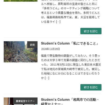
ルへ参加し、原町高校の生徒の皆さんと共に
「多珂うどん」のマーケティング戦略について
考えるという貴重な機会を得た。多珂うどんと
は、福島県南相馬市で米、麦、大豆を栽培して
いる高ライ […]
続きを読む
Student’s Column「私にできること」
研究
2024年11月29日
福島で野生動物の調査がしてみたい。そう思っ
たのは大学３年で先輩の調査に同行したときだ
った。 2011年3月11日に発生した東日本大震災
で私は地元の宮城県大崎市で被災した。被災し
た地域になにか力になることはできないだろう
か […]
続きを読む
Student’s Column「相馬市での活動・
農業経営セミナー
経営セミナー」