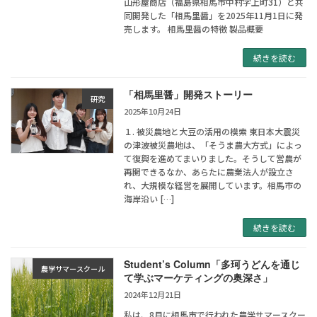
山形屋商店（福島県相馬市中村字上町31）と共
同開発した「相馬里醤」を2025年11月1日に発
売します。 相馬里醤の特徴 製品概要
続きを読む
「相馬里醤」開発ストーリー
研究
2025年10月24日
１. 被災農地と大豆の活用の模索 東日本大震災
の津波被災農地は、「そうま農大方式」によっ
て復興を進めてまいりました。そうして営農が
再開できるなか、あらたに農業法人が設立さ
れ、大規模な経営を展開しています。相馬市の
海岸沿い […]
続きを読む
Student’s Column「多珂うどんを通じ
農学サマースクール
て学ぶマーケティングの奥深さ」
2024年12月21日
私は、8月に相馬市で行われた農学サマースクー