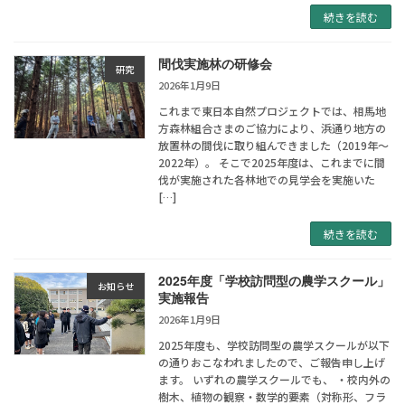
続きを読む
間伐実施林の研修会
研究
2026年1月9日
これまで東日本自然プロジェクトでは、相馬地
方森林組合さまのご協力により、浜通り地方の
放置林の間伐に取り組んできました（2019年～
2022年）。 そこで2025年度は、これまでに間
伐が実施された各林地での見学会を実施いた
[…]
続きを読む
2025年度「学校訪問型の農学スクール」
お知らせ
実施報告
2026年1月9日
2025年度も、学校訪問型の農学スクールが以下
の通りおこなわれましたので、ご報告申し上げ
ます。 いずれの農学スクールでも、 ・校内外の
樹木、植物の観察・数学的要素（対称形、フラ