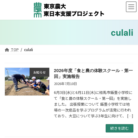
コ
ナ
ン
ビ
テ
ゲ
ン
ー
ツ
シ
culali
へ
ョ
ス
ン
キ
に
TOP
culali
ッ
移
プ
動
2026年度「食と農の体験スクール・第一
お知らせ
回」実施報告
2026年7月10日
6月3日(水)と6月11日(木)に相馬市飯豊小学校に
て「食と農の体験スクール・第一回」を実施し
ました。 出張授業について 飯豊小学校では地
場の一次産品を学ぶプログラムが活発に行われ
ており、大豆について学ぶ3年生に向けて、 […]
続きを読む